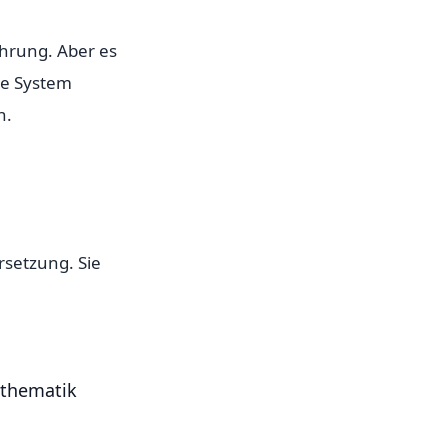
fahrung. Aber es
he System
n.
rsetzung. Sie
athematik