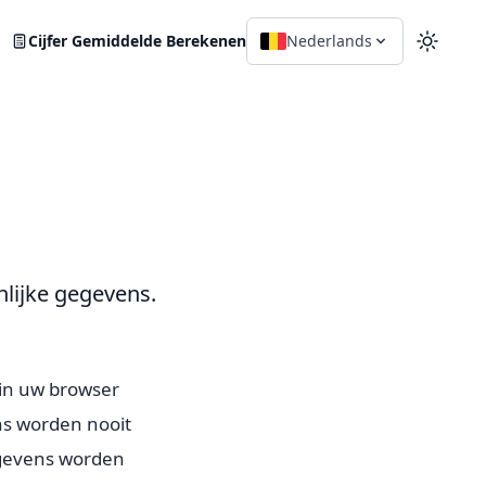
Cijfer Gemiddelde Berekenen
Nederlands
Schake
lijke gegevens.
 in uw browser
ns worden nooit
egevens worden