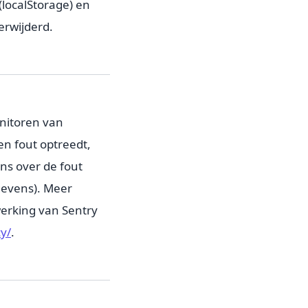
(localStorage) en
rwijderd.
nitoren van
n fout optreedt,
ns over de fout
gevens). Meer
erking van Sentry
cy/
.